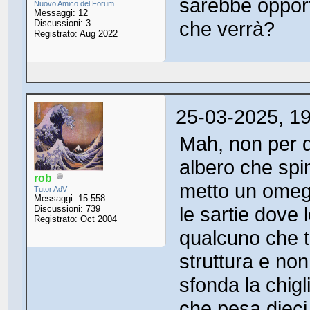
sarebbe opport
Nuovo Amico del Forum
Messaggi: 12
che verrà?
Discussioni: 3
Registrato: Aug 2022
25-03-2025, 1
Mah, non per d
albero che spin
rob
metto un omeg
Tutor AdV
Messaggi: 15.558
le sartie dove 
Discussioni: 739
Registrato: Oct 2004
qualcuno che ti
struttura e non
sfonda la chig
che pesa dieci 