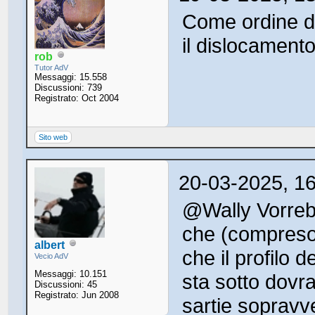
Come ordine di
il dislocamento
rob
Tutor AdV
Messaggi: 15.558
Discussioni: 739
Registrato: Oct 2004
Sito web
20-03-2025, 1
@Wally Vorrebb
che (compreso i
albert
che il profilo d
Vecio AdV
Messaggi: 10.151
sta sotto dovr
Discussioni: 45
Registrato: Jun 2008
sartie sopravve