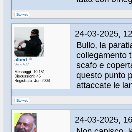
Sito web
24-03-2025, 1
Bullo, la parati
collegamento t
albert
scafo e coperta
Vecio AdV
Messaggi: 10.151
questo punto 
Discussioni: 45
Registrato: Jun 2008
attaccate le la
Sito web
24-03-2025, 1
Non capisco, le