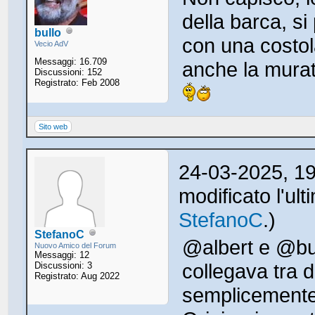
della barca, si
bullo
con una costol
Vecio AdV
Messaggi: 16.709
anche la murat
Discussioni: 152
Registrato: Feb 2008
Sito web
24-03-2025, 1
modificato l'ul
StefanoC
.)
StefanoC
@albert e @bul
Nuovo Amico del Forum
Messaggi: 12
collegava tra d
Discussioni: 3
Registrato: Aug 2022
semplicemente 