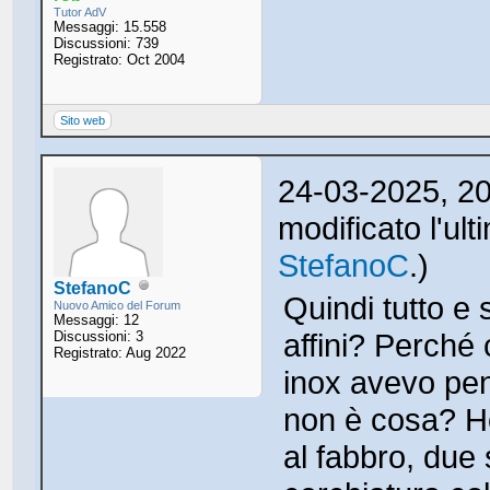
Tutor AdV
Messaggi: 15.558
Discussioni: 739
Registrato: Oct 2004
Sito web
24-03-2025, 2
modificato l'ul
StefanoC
.)
StefanoC
Quindi tutto e
Nuovo Amico del Forum
Messaggi: 12
affini? Perché
Discussioni: 3
Registrato: Aug 2022
inox avevo pens
non è cosa? Ho 
al fabbro, due 