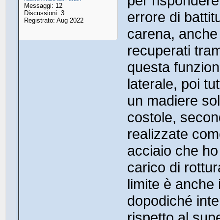
per rispondere 
Messaggi: 12
errore di batti
Discussioni: 3
Registrato: Aug 2022
carena, anche c
recuperati tra
questa funzio
laterale, poi tu
un madiere sol
costole, secon
realizzate com
acciaio che ho 
carico di rottu
limite è anche 
dopodiché inter
rispetto al su