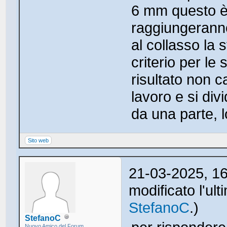
6 mm questo è 
raggiungeranno
al collasso la 
criterio per le 
risultato non c
lavoro e si div
da una parte, l
Sito web
21-03-2025, 1
modificato l'ul
StefanoC
.)
StefanoC
Nuovo Amico del Forum