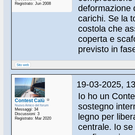
Registrato: Jun 2008
deformazione d
carichi. Se la 
costola che as
coperta e scaf
previsto in fas
Sito web
19-03-2025, 1
Io ho un Conte
Contest Calù
sostegno intern
Nuovo Amico del forum
Messaggi: 34
Discussioni: 3
legno per libe
Registrato: Mar 2020
centrale. Io se