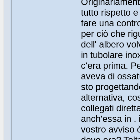
Originariament
tutto rispetto
fare una contro
per ciò che ri
dell' albero vo
in tubolare ino
c'era prima. P
aveva di ossat
sto progettando
alternativa, cos
collegati dire
anch'essa in . i
vostro avviso è
dove era? Tolt