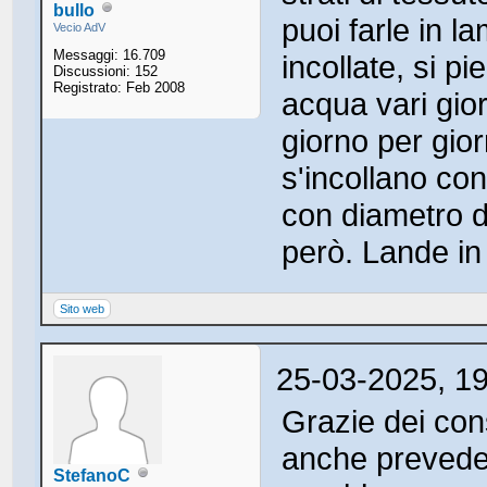
bullo
puoi farle in 
Vecio AdV
Messaggi: 16.709
incollate, si p
Discussioni: 152
Registrato: Feb 2008
acqua vari gior
giorno per gio
s'incollano co
con diametro d
però. Lande in
Sito web
25-03-2025, 1
Grazie dei con
anche prevede
StefanoC