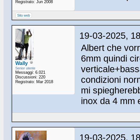
Registrato: Jun 2008
Sito web
19-03-2025, 1
Albert che vor
6mm quindi cir
Wally
verticale+bas
Senior utente
Messaggi: 6.021
condizioni nor
Discussioni: 220
Registrato: Mar 2018
mi spiegherebb
inox da 4 mm e 
19-03-2025, 1