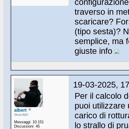
configurazione,
traverso in met
scaricare? For
(tipo sesta)? 
semplice, ma fo
giuste info
19-03-2025, 1
Per il calcolo 
puoi utilizzare
albert
carico di rottu
Vecio AdV
Messaggi: 10.151
lo strallo di pr
Discussioni: 45