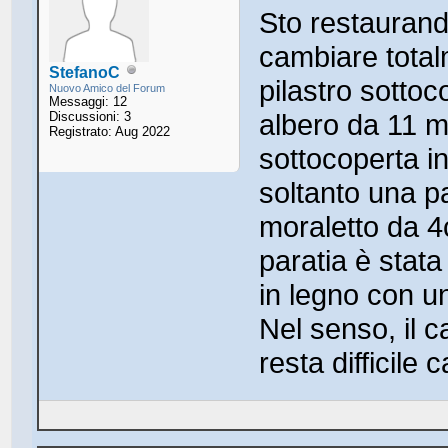
Sto restaurand
cambiare totalm
StefanoC
pilastro sottoc
Nuovo Amico del Forum
Messaggi: 12
albero da 11 m
Discussioni: 3
Registrato: Aug 2022
sottocoperta i
soltanto una p
moraletto da 4c
paratia è stata
in legno con u
Nel senso, il c
resta difficile