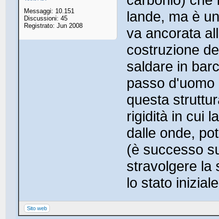
Messaggi: 10.151
lande, ma è un
Discussioni: 45
Registrato: Jun 2008
va ancorata all
costruzione del
saldare in bar
passo d'uomo 
questa struttur
rigidità in cui 
dalle onde, pot
(è successo su
stravolgere la s
lo stato iniziale
Sito web