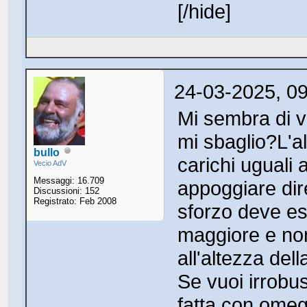
[/hide]
24-03-2025, 0
Mi sembra di ve
mi sbaglio?L'a
bullo
carichi uguali 
Vecio AdV
Messaggi: 16.709
appoggiare dir
Discussioni: 152
Registrato: Feb 2008
sforzo deve ess
maggiore e non
all'altezza dell
Se vuoi irrobus
fatta con omeg