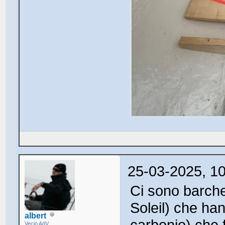
25-03-2025, 1
Ci sono barche
Soleil) che ha
albert
carbonio) che f
Vecio AdV