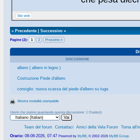
Sito web
«
Precedente
|
Successivo
»
Pagine (2):
1
2
Prossimo »
Di
DISCUSSIONE
albero ( albero in legno )
Costruzione Piede d'albero
consiglio: nuova scassa del piede d'albero su tuga
Mostra modalità stampabile
Utenti che stanno guardando questa discussione: 1 Ospite(i)
Team del forum
Contattaci
Amici della Vela Forum
Torna all'i
Orario:
08-08-2026, 07:47
Powered by
MyBB
, © 2002-2026
MyBB Group
.