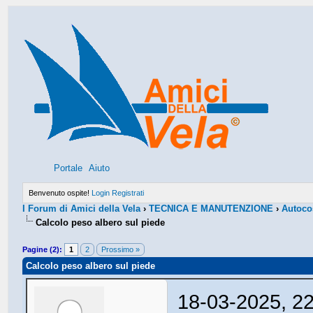
Portale
Aiuto
Benvenuto ospite!
Login
Registrati
I Forum di Amici della Vela
›
TECNICA E MANUTENZIONE
›
Autocos
Calcolo peso albero sul piede
Pagine (2):
1
2
Prossimo »
Calcolo peso albero sul piede
18-03-2025, 2