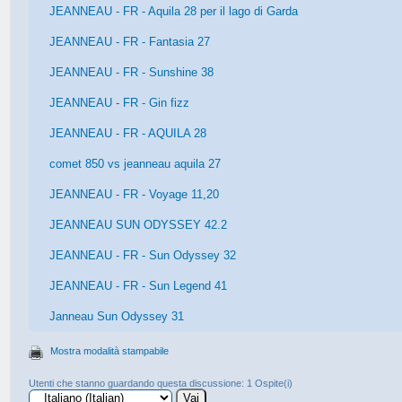
JEANNEAU - FR - Aquila 28 per il lago di Garda
JEANNEAU - FR - Fantasia 27
JEANNEAU - FR - Sunshine 38
JEANNEAU - FR - Gin fizz
JEANNEAU - FR - AQUILA 28
comet 850 vs jeanneau aquila 27
JEANNEAU - FR - Voyage 11,20
JEANNEAU SUN ODYSSEY 42.2
JEANNEAU - FR - Sun Odyssey 32
JEANNEAU - FR - Sun Legend 41
Janneau Sun Odyssey 31
Mostra modalità stampabile
Utenti che stanno guardando questa discussione: 1 Ospite(i)