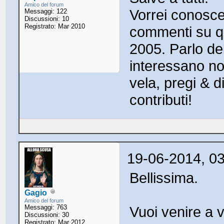
Amico del forum
Vorrei conoscer
Messaggi: 122
Discussioni: 10
Registrato: Mar 2010
commenti su qu
2005. Parlo de
interessano no
vela, pregi & d
contributi!
19-06-2014, 0
Bellissima.
Gagio
Amico del forum
Messaggi: 763
Vuoi venire a
Discussioni: 30
Registrato: Mar 2012