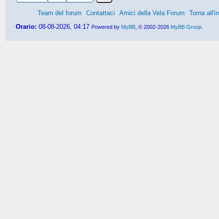
Team del forum
Contattaci
Amici della Vela Forum
Torna all'i
Orario:
08-08-2026, 04:17
Powered by
MyBB
, © 2002-2026
MyBB Group
.