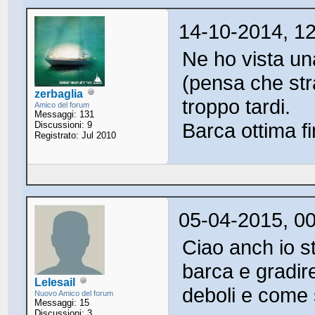
14-10-2014, 1
Ne ho vista una
(pensa che st
zerbaglia
troppo tardi.
Amico del forum
Messaggi: 131
Barca ottima f
Discussioni: 9
Registrato: Jul 2010
05-04-2015, 0
Ciao anch io s
barca e gradire
Lelesail
deboli e come 
Nuovo Amico del forum
Messaggi: 15
Discussioni: 3