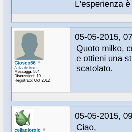
L'esperienza è
05-05-2015, 0
Quoto milko, c
e ottieni una 
Giosep66
scatolato.
Amico del forum
Messaggi: 884
Discussioni: 10
Registrato: Oct 2012
05-05-2015, 0
Ciao,
cellagiorgio