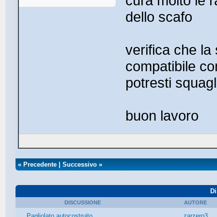
cura molto le r
dello scafo
verifica che la
compatibile con
potresti squagli
buon lavoro
«
Precedente
|
Successivo
»
Di
DISCUSSIONE
AUTORE
Pagliolato autocostruito
zarzero3