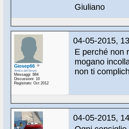
Giuliano
04-05-2015, 1
E perché non ri
mogano incolla
Giosep66
non ti complich
Amico del forum
Messaggi: 884
Discussioni: 10
Registrato: Oct 2012
04-05-2015, 1
Ogni consiglio