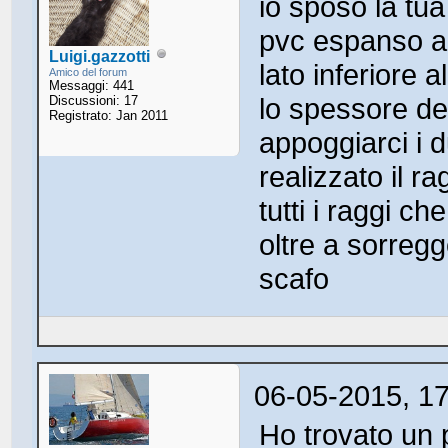
io sposo la tua 
pvc espanso al
Luigi.gazzotti
lato inferiore a
Amico del forum
Messaggi: 441
lo spessore de
Discussioni: 17
Registrato: Jan 2011
appoggiarci i 
realizzato il r
tutti i raggi c
oltre a sorregge
scafo
06-05-2015, 1
Ho trovato un 