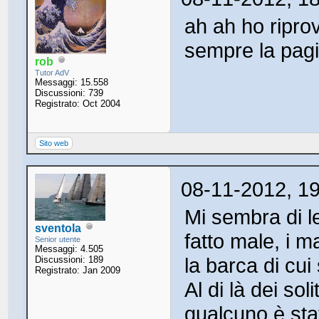
ah ah ho riprov
sempre la pag
rob
Tutor AdV
Messaggi: 15.558
Discussioni: 739
Registrato: Oct 2004
Sito web
08-11-2012, 1
Mi sembra di l
sventola
fatto male, i m
Senior utente
Messaggi: 4.505
la barca di cui
Discussioni: 189
Registrato: Jan 2009
Al di là dei sol
qualcuno è sta