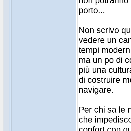
non potranno f
porto...
Non scrivo qu
vedere un cant
tempi moderni 
ma un po di c
più una cultur
di costruire mo
navigare.
Per chi sa le 
che impedisco
confort con qu