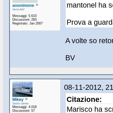
mantonel ha sc
anonimone
Vecio AdV
Messaggi: 5.610
Discussioni: 283
Prova a guardar
Registrato: Jan 2007
A volte so reto
BV
08-11-2012, 2
Citazione:
Mikey
Senior utente
Messaggi: 4.018
Marisco ha scr
Discussioni: 57