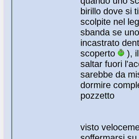
quando uno sce
birillo dove si
scolpite nel l
sbanda se uno 
incastrato den
scoperto
), i
saltar fuori l
sarebbe da mi
dormire compl
pozzetto
visto veloceme
soffermarsi s