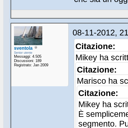
08-11-2012, 2
Citazione:
sventola
Senior utente
Mikey ha scrit
Messaggi: 4.505
Discussioni: 189
Registrato: Jan 2009
Citazione:
Marisco ha scr
Citazione:
Mikey ha scrit
È semplicemen
segmento. P