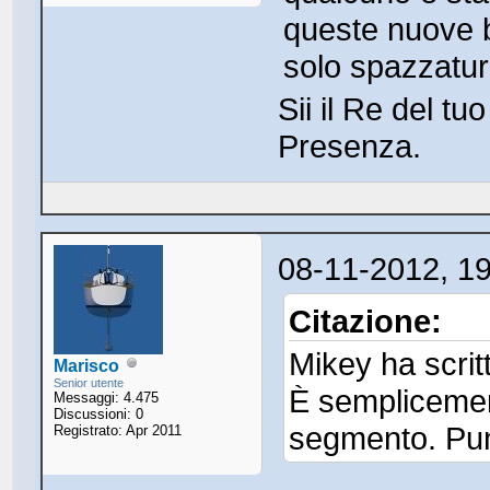
queste nuove b
solo spazzatu
Sii il Re del t
Presenza.
08-11-2012, 1
Citazione:
Mikey ha scrit
Marisco
Senior utente
È semplicement
Messaggi: 4.475
Discussioni: 0
segmento. Pu
Registrato: Apr 2011