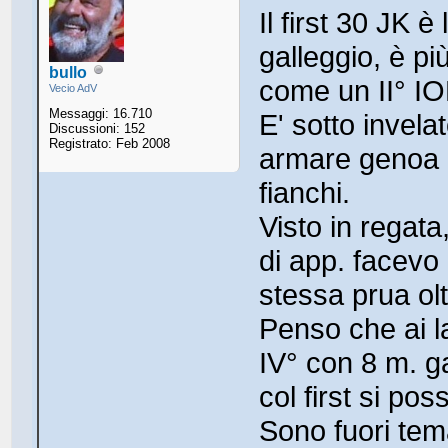
Il first 30 JK 
galleggio, è p
bullo
come un II° IO
Vecio AdV
Messaggi: 16.710
E' sotto invela
Discussioni: 152
Registrato: Feb 2008
armare genoa c
fianchi.
Visto in regata
di app. facevo i
stessa prua olt
Penso che ai l
IV° con 8 m. ga
col first si po
Sono fuori tem