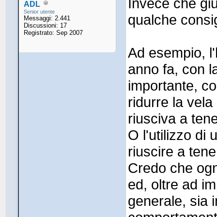
Invece che gi
ADL
Senior utente
qualche consig
Messaggi: 2.441
Discussioni: 17
Registrato: Sep 2007
Ad esempio, l'
anno fa, con 
importante, c
ridurre la vel
riusciva a ten
O l'utilizzo d
riuscire a tene
Credo che ogni
ed, oltre ad i
generale, sia 