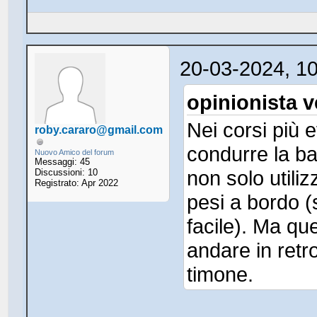
20-03-2024, 1
opinionista v
Nei corsi più e
roby.cararo@gmail.com
condurre la ba
Nuovo Amico del forum
Messaggi: 45
non solo utili
Discussioni: 10
Registrato: Apr 2022
pesi a bordo (
facile). Ma qu
andare in ret
timone.