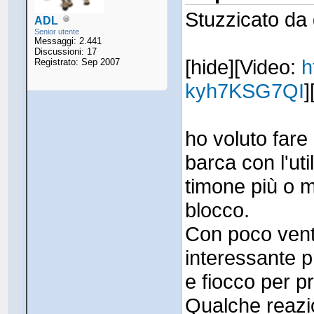
Stuzzicato da
ADL
Senior utente
Messaggi: 2.441
Discussioni: 17
[hide][Video:
h
Registrato: Sep 2007
kyh7KSG7QI
]
ho voluto fare
barca con l'uti
timone più o 
blocco.
Con poco vent
interessante 
e fiocco per p
Qualche reazio