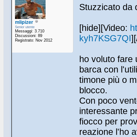
Stuzzicato da 
mlipizer
[hide][Video:
h
Senior utente
Messaggi: 3.710
kyh7KSG7QI
]
Discussioni: 89
Registrato: Nov 2012
ho voluto fare 
barca con l'util
timone più o m
blocco.
Con poco vent
interessante p
fiocco per pro
reazione l'ho 