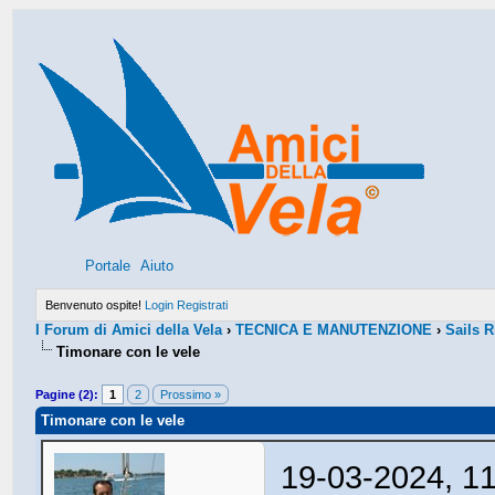
Portale
Aiuto
Benvenuto ospite!
Login
Registrati
I Forum di Amici della Vela
›
TECNICA E MANUTENZIONE
›
Sails 
Timonare con le vele
Pagine (2):
1
2
Prossimo »
Timonare con le vele
19-03-2024, 1