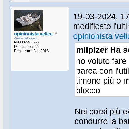
19-03-2024, 1
modificato l'ul
opinionista vel
opinionista velico
Amico del forum
Messaggi: 663
Discussioni: 24
mlipizer Ha sc
Registrato: Jan 2013
ho voluto fare
barca con l'uti
timone più o 
blocco
Nei corsi più e
condurre la ba