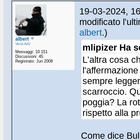
19-03-2024, 1
modificato l'ul
albert
.)
albert
Vecio AdV
mlipizer Ha sc
Messaggi: 10.151
Discussioni: 45
L'altra cosa c
Registrato: Jun 2008
l'affermazion
sempre legger
scarroccio. Qu
poggia? La rot
rispetto alla p
Come dice Bull