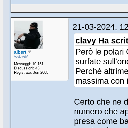
21-03-2024, 1
clavy Ha scri
Però le polar
albert
Vecio AdV
surfate sull'o
Messaggi: 10.151
Discussioni: 45
Perché altrime
Registrato: Jun 2008
massima con i
Certo che ne d
numero che app
presa come bas