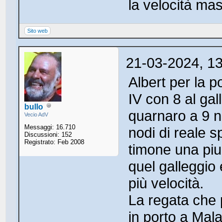
la velocità ma
Sito web
21-03-2024, 1
Albert per la p
IV con 8 al gal
bullo
quarnaro a 9 n
Vecio AdV
Messaggi: 16.710
nodi di reale 
Discussioni: 152
Registrato: Feb 2008
timone una pium
quel galleggio
più velocità.
La regata che 
in porto a Mala