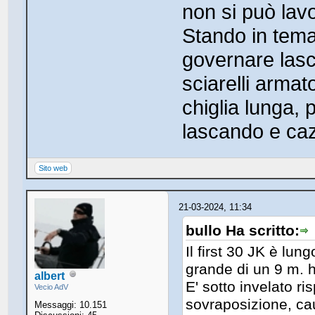
non si può lavo
Stando in tema
governare lasc
sciarelli armat
chiglia lunga, 
lascando e ca
Sito web
21-03-2024, 11:34
bullo Ha scritto:
Il first 30 JK è lun
grande di un 9 m. 
albert
E' sotto invelato 
Vecio AdV
sovraposizione, cau
Messaggi: 10.151