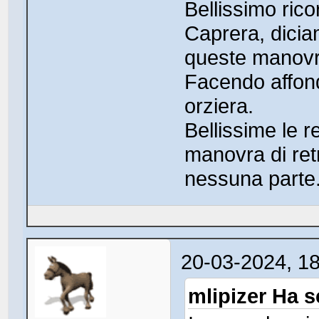
Bellissimo rico
Caprera, dicia
queste manovre
Facendo affond
orziera.
Bellissime le 
manovra di ret
nessuna parte
20-03-2024, 1
mlipizer Ha sc