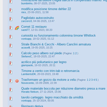
Infiltrazione da bulloni chiglia barca in compensato marino. 
bumbinho
,
08-07-2025, 23:05
modifica posizione timone dehler 22
nixs
,
23-06-2021, 11:58
Pagliolato autocostruito
zarzero3
,
04-06-2025, 13:47
Comet 11 restauro
santi77
,
12-01-2023, 00:20
curiosità su funzionamento colonnina timone Whitlock
vonkapp
,
18-02-2025, 01:12
Strale Bianchi & Cecchi - Albero Canclini armatura
acaselli
,
19-05-2025, 10:25
Calcolo peso albero sul piede
(Pagine:
1
2
)
StefanoC
,
18-03-2025, 22:47
acrilico più poliurtanico per legno
giampaolo
,
16-02-2025, 20:11
Timone a vento con trim-tab e retromarcia
LambertoDK
,
20-03-2023, 19:48
Trasformare un gozzo da motore a vela
(Pagine:
1
2
3
4
5
)
Novecento
,
15-09-2009, 22:39
Quale materiale boccola per riduzione diametro presa a mare
Horatio Nelson
,
27-11-2024, 15:06
tavolo carteggio. legno macchiato da umidità
vonkapp
,
25-10-2024, 00:05
Restauro deriva