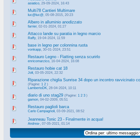
asiatico
,
29-09-2024, 16:43
Multi78 Cantieri Multimare
luc@luc@
,
05-08-2015, 20:23
Albero in alluminio anodizzato
farrier
,
02-01-2024, 01:27
Attacco lande su paratia in legno marcio
Raffy
,
19-04-2024, 11:59
base in legno per colonnina ruota
vonkapp
,
30-01-2024, 23:51
Restauro Legno - Flatting senza scurirlo
enricomarzico
,
16-04-2024, 16:08
Restauro hobie cat 18
Jolt
,
03-05-2024, 22:32
Riparazione chiglia Sunrise 34 dopo un incontro ravvicinato c
(Pagine:
1
2
)
LambertoDK
,
28-04-2024, 10:11
diario di uno stag29
(Pagine:
1
2
3
)
gamon
,
04-02-2009, 05:51
Restauro paglioli barca
Carlo Campagnoli
,
03-09-2021, 08:52
Jeanneau Tonic 23 - Finalmente in acqua!
Andrea-
,
07-05-2021, 01:14