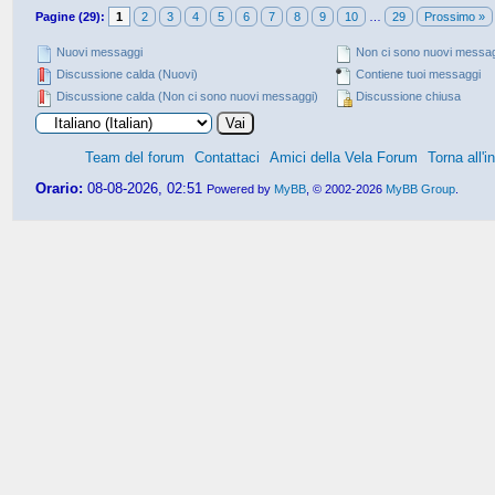
Pagine (29):
1
2
3
4
5
6
7
8
9
10
…
29
Prossimo »
Nuovi messaggi
Non ci sono nuovi messa
Discussione calda (Nuovi)
Contiene tuoi messaggi
Discussione calda (Non ci sono nuovi messaggi)
Discussione chiusa
Team del forum
Contattaci
Amici della Vela Forum
Torna all'i
Orario:
08-08-2026, 02:51
Powered by
MyBB
, © 2002-2026
MyBB Group
.