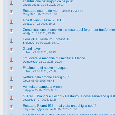
sostituzione osteriggio calife jouet
angelo ducati
,
21-03-2026, 20:03
Restauro ecume de mer
(Pagine:
1
2
3
4
5
)
Cirky90
,
13-07-2023, 16:18
alpa 8 Nanni Diesel 2.50 HE
dibotto
,
07-02-2026, 19:16
Comunicazione di servizio : chiusura del forum per trasferime
WM@
,
15-11-2025, 13:16
Consigli su restauro Contest 31
StefanoC
,
30-09-2025, 19:41
Grandi lavori
Fabino
,
29-09-2020, 16:49
rimuovere le macchie di umidita' sul legno
Domeciccio
,
21-10-2025, 10:00
Finalmente di nuovo in acqua
Fabino
,
23-10-2025, 22:20
Rottura pala timone segugio 8,5
Goya
,
06-09-2025, 08:43
Verniciare campana winch
redpippo
,
27-07-2025, 08:15
STRALE Bianchi e Cecchi - Restauro: a cosa servivano quest
acaselli
,
17-07-2025, 12:26
Restauro Pierrot 916 - mai vista una chiglia così?
roby.cararo@gmail.com
,
08-07-2025, 16:18