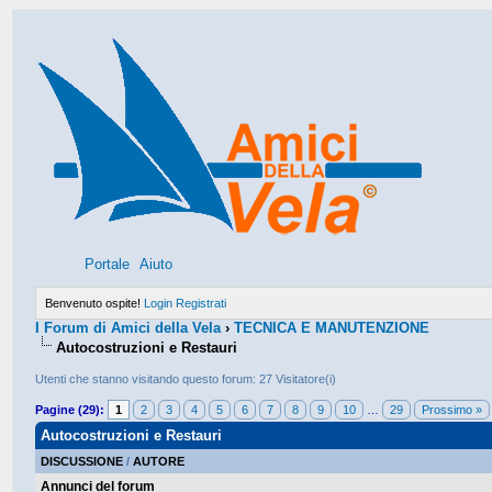
Portale
Aiuto
Benvenuto ospite!
Login
Registrati
I Forum di Amici della Vela
›
TECNICA E MANUTENZIONE
Autocostruzioni e Restauri
Utenti che stanno visitando questo forum: 27 Visitatore(i)
Pagine (29):
1
2
3
4
5
6
7
8
9
10
…
29
Prossimo »
Autocostruzioni e Restauri
DISCUSSIONE
/
AUTORE
Annunci del forum