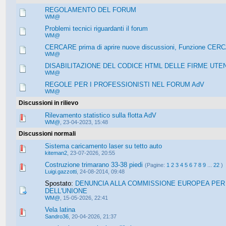
REGOLAMENTO DEL FORUM
WM@
Problemi tecnici riguardanti il forum
WM@
CERCARE prima di aprire nuove discussioni, Funzione CERCA (
WM@
DISABILITAZIONE DEL CODICE HTML DELLE FIRME UTE
WM@
REGOLE PER I PROFESSIONISTI NEL FORUM AdV
WM@
Discussioni in rilievo
Rilevamento statistico sulla flotta AdV
WM@
,
23-04-2023, 15:48
Discussioni normali
Sistema caricamento laser su tetto auto
kiteman2
,
23-07-2026, 20:55
Costruzione trimarano 33-38 piedi
(Pagine:
1
2
3
4
5
6
7
8
9
...
22
)
Luigi.gazzotti
,
24-08-2014, 09:48
Spostato:
DENUNCIA ALLA COMMISSIONE EUROPEA PER 
DELL'UNIONE
WM@
,
15-05-2026, 22:41
Vela latina
Sandro36
,
20-04-2026, 21:37