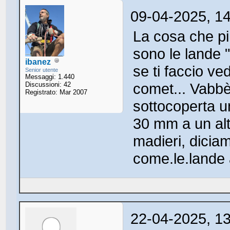
09-04-2025, 1
La cosa che più
sono le lande 
ibanez
se ti faccio v
Senior utente
Messaggi: 1.440
comet... Vabbè
Discussioni: 42
Registrato: Mar 2007
sottocoperta u
30 mm a un alt
madieri, dicia
come.le.lande
22-04-2025, 1