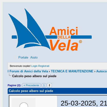
Portale
Aiuto
Benvenuto ospite!
Login
Registrati
I Forum di Amici della Vela
›
TECNICA E MANUTENZIONE
›
Autocos
Calcolo peso albero sul piede
Pagine (2):
« Precedente
1
2
Calcolo peso albero sul piede
25-03-2025, 2