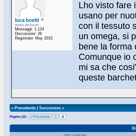
Lho visto fare 
usano per nuota
luca boetti
con il tessuto 
Amico del forum
Messaggi: 1.124
un omega, si 
Discussioni: 26
Registrato: May 2015
bene la forma d
Comunque io ci
mi sa che cosi'
queste barchett
«
Precedente
|
Successivo
»
Pagine (2):
« Precedente
1
2
Di
DISCUSSIONE