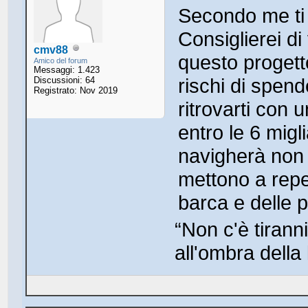
Secondo me ti 
Consiglierei di
cmv88
questo progett
Amico del forum
Messaggi: 1.423
rischi di spen
Discussioni: 64
Registrato: Nov 2019
ritrovarti con 
entro le 6 mi
navigherà non c
mettono a repe
barca e delle 
“Non c'è tirann
all'ombra della 