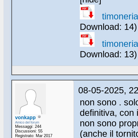
timoneri
Download: 14
timoneri
Download: 13
08-05-2025, 2
non sono . sol
definitiva, con
vonkapp
non sono propr
Amico del forum
Messaggi: 244
(anche il torni
Discussioni: 55
Registrato: Mar 2017