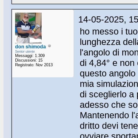
14-05-2025, 1
ho messo i tuoi
lunghezza dell
don shimoda
l'angolo di mo
Senior utente
Messaggi: 1.309
di 4,84° e non 
Discussioni: 15
Registrato: Nov 2013
questo angolo di
mia simulazione
di sceglierlo a
adesso che son
Mantenendo l'
dritto devi ten
ovviare sporta