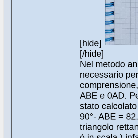
[hide]
[/hide]
Nel metodo an
necessario per 
comprensione, 
ABE e 0AD. Pe
stato calcolat
90°- ABE = 82.
triangolo rett
è in scala ) in