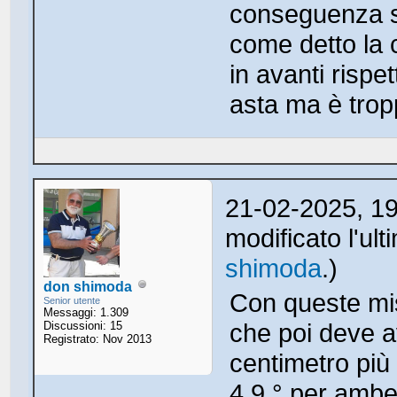
conseguenza s
come detto la c
in avanti rispet
asta ma è trop
21-02-2025, 1
modificato l'ul
shimoda
.)
don shimoda
Con queste mis
Senior utente
Messaggi: 1.309
che poi deve a
Discussioni: 15
Registrato: Nov 2013
centimetro più 
4.9 ° per ambe