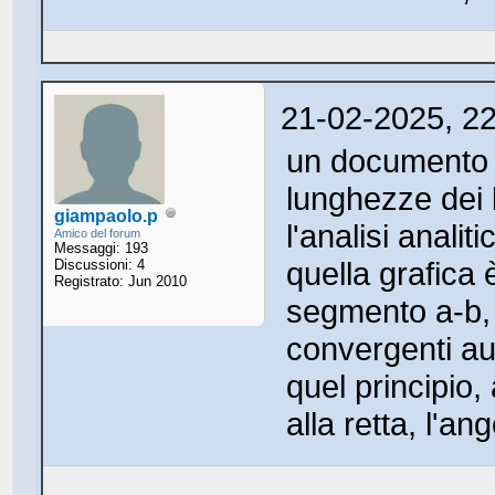
21-02-2025, 2
un documento i
lunghezze dei
giampaolo.p
l'analisi anali
Amico del forum
Messaggi: 193
quella grafica 
Discussioni: 4
Registrato: Jun 2010
segmento a-b, v
convergenti a
quel principio,
alla retta, l'a