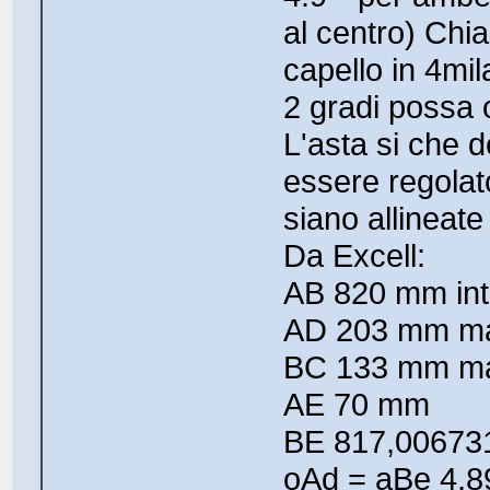
al centro) Chia
capello in 4mi
2 gradi possa o
L'asta si che d
essere regolat
siano allineate
Da Excell:
AB 820 mm int
AD 203 mm man
BC 133 mm man
AE 70 mm
BE 817,00673
oAd = aBe 4,8