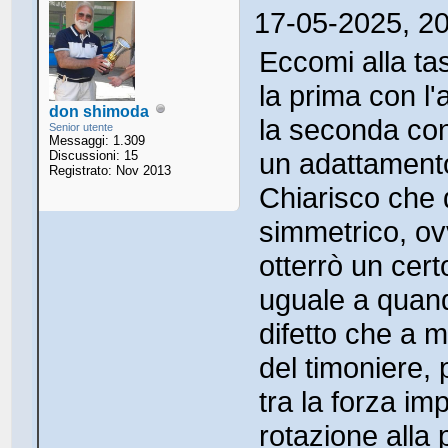
17-05-2025, 2
Eccomi alla tas
la prima con l'
don shimoda
la seconda con
Senior utente
Messaggi: 1.309
un adattamento
Discussioni: 15
Registrato: Nov 2013
Chiarisco che
simmetrico, ovv
otterrò un cer
uguale a quand
difetto che a m
del timoniere, 
tra la forza im
rotazione alla 