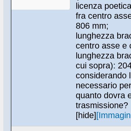
licenza poetica
fra centro ass
806 mm;
lunghezza brac
centro asse e
lunghezza brac
cui sopra): 2
considerando l
necessario per
quanto dovra e
trasmissione?
[hide]
[Immagi