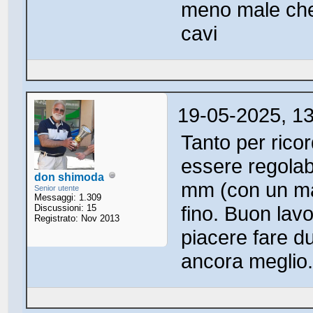
meno male che 
cavi
19-05-2025, 1
Tanto per rico
essere regolab
don shimoda
mm (con un man
Senior utente
Messaggi: 1.309
fino. Buon lav
Discussioni: 15
Registrato: Nov 2013
piacere fare du
ancora meglio