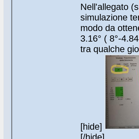
Nell'allegato (
simulazione te
modo da ottene
3.16° ( 8°-4.84
tra qualche gio
[hide]
[/hide]