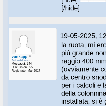
[/hide]
19-05-2025, 1
la ruota, mi er
più grande non 
vonkapp
raggio 400 mm
Amico del forum
Messaggi: 244
(ovviamente co
Discussioni: 55
Registrato: Mar 2017
da centro snod
per i calcoli e
della colonnin
installata, si è 