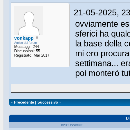
21-05-2025, 2
ovviamente ess
sferici ha qual
vonkapp
la base della 
Amico del forum
Messaggi: 244
mi ero procura
Discussioni: 55
Registrato: Mar 2017
settimana... e
poi monterò tu
«
Precedente
|
Successivo
»
Di
DISCUSSIONE