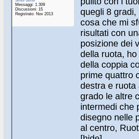
pulito con i tu
Senior utente
Messaggi: 1.309
quegli 8 gradi
Discussioni: 15
Registrato: Nov 2013
cosa che mi s
risultati con u
posizione dei v
della ruota, ho
della coppia c
prime quattro c
destra e ruota 
grado le altre 
intermedi che 
disegno nelle p
al centro, Ruot
[hide]