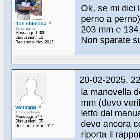
Ok, se mi dici
perno a perno)
don shimoda
203 mm e 134 m
Senior utente
Messaggi: 1.309
Non sparate su
Discussioni: 15
Registrato: Nov 2013
20-02-2025, 2
la manovella d
mm (devo verif
vonkapp
letto dal manua
Amico del forum
Messaggi: 244
devo ancora co
Discussioni: 55
Registrato: Mar 2017
riporta il rapp