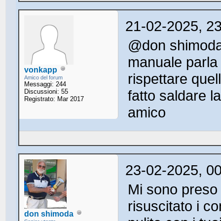
21-02-2025, 2
@don shimoda p
manuale parla d
vonkapp
rispettare que
Amico del forum
Messaggi: 244
fatto saldare 
Discussioni: 55
Registrato: Mar 2017
amico
23-02-2025, 0
Mi sono preso 
risuscitato i c
don shimoda