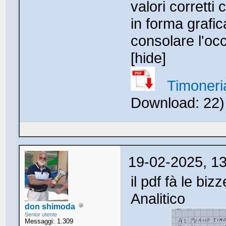
valori corretti 
in forma grafic
consolare l'occ
[hide]
Timoneri
Download: 22
19-02-2025, 1
il pdf fà le bi
Analitico
don shimoda
Senior utente
Messaggi: 1.309