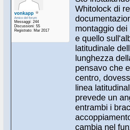
Whitolock di r
vonkapp
documentazione
Amico del forum
Messaggi: 244
montaggio dei 
Discussioni: 55
Registrato: Mar 2017
e quello sull'al
latitudinale de
lunghezza dell
pensavo che en
centro, dovess
linea latitudin
prevede un ang
entrambi i brac
accoppiamento
cambia nel fun