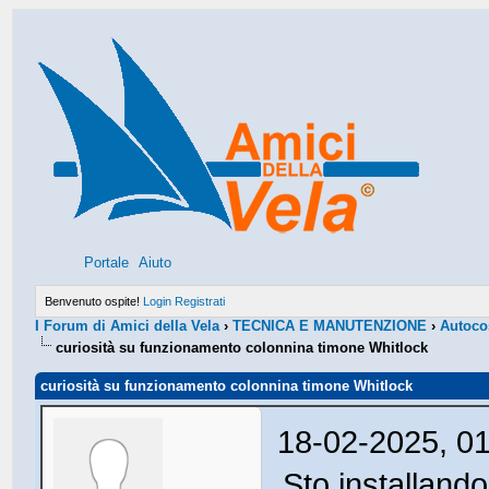
Portale
Aiuto
Benvenuto ospite!
Login
Registrati
I Forum di Amici della Vela
›
TECNICA E MANUTENZIONE
›
Autocos
curiosità su funzionamento colonnina timone Whitlock
curiosità su funzionamento colonnina timone Whitlock
18-02-2025, 0
Sto installand