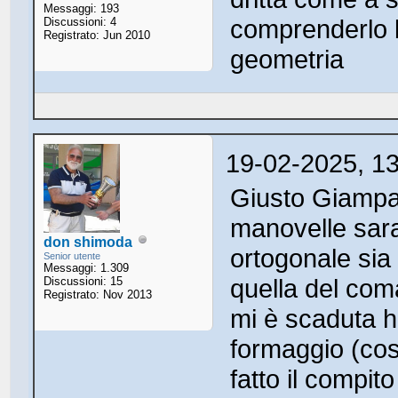
Messaggi: 193
comprenderlo b
Discussioni: 4
Registrato: Jun 2010
geometria
19-02-2025, 1
Giusto Giampao
manovelle sara
don shimoda
ortogonale sia
Senior utente
Messaggi: 1.309
quella del com
Discussioni: 15
Registrato: Nov 2013
mi è scaduta h
formaggio (cos
fatto il compit