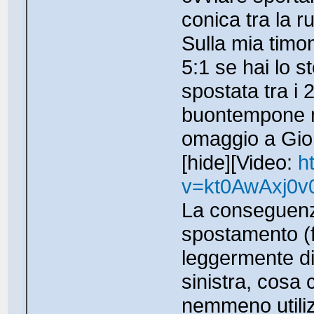
conica tra la r
Sulla mia timo
5:1 se hai lo s
spostata tra i
buontempone mi
omaggio a Gior
[hide][Video:
h
v=kt0AwAxj0v
La conseguenza
spostamento (f
leggermente div
sinistra, cosa
nemmeno utiliz