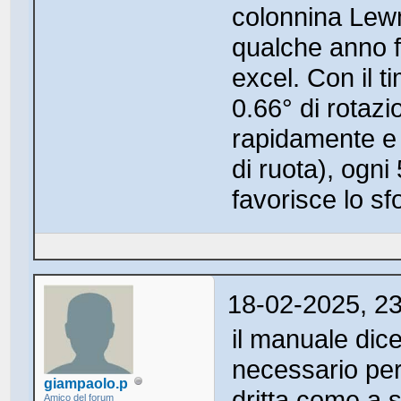
colonnina Lewm
qualche anno f
excel. Con il t
0.66° di rotazi
rapidamente e 
di ruota), ogni 
favorisce lo sf
18-02-2025, 2
il manuale dice
necessario per
giampaolo.p
dritta come a 
Amico del forum