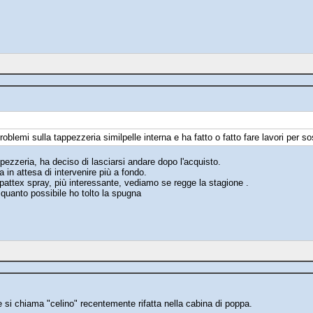
oblemi sulla tappezzeria similpelle interna e ha fatto o fatto fare lavori per so
tappezzeria, ha deciso di lasciarsi andare dopo l'acquisto.
a in attesa di intervenire più a fondo.
pattex spray, più interessante, vediamo se regge la stagione .
 quanto possibile ho tolto la spugna
le si chiama "celino" recentemente rifatta nella cabina di poppa.