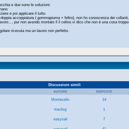
vecchia e due sono le soluzioni:
 mano
iere e poi applicare il tutto.
 doppia accoppiatura ( gommapiuma + feltro), non ho conoscenza dei collanti, il
lavoro..., pur non avendo montato il il celino vi dico che non è una cosa troppo
golare ricevuta ma un lavoro non perfetto.
Discussioni simili
AUTORE
RISPOSTE
Montecelio
14
macbuy
1
easysail
7
easysail
41