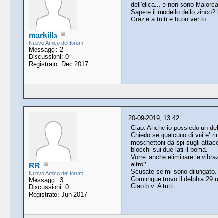
dell'elica... e non sono Maiorca
Sapete il modello dello zinco? 
Grazie a tutti e buon vento
markilla
Nuovo Amico del forum
Messaggi: 2
Discussioni: 0
Registrato: Dec 2017
20-09-2019, 13:42
Ciao. Anche io possiedo un del
Chiedo se qualcuno di voi e’ ri
moschettoni da spi sugli attac
blocchi sui due lati il boma.
Vorrei anche eliminare le vibra
altro?
RR
Scusate se mi sono dilungato.
Nuovo Amico del forum
Comunque trovo il delphia 29 un
Messaggi: 3
Ciao b.v. A tutti
Discussioni: 0
Registrato: Jun 2017