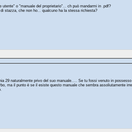
e utente" o "manuale del proprietario"... ch può mandarmi in .pdf?
to di stazza, che non ho... qualcuno ha la stessa richiesta?
ia 29 naturalmente privo del suo manuale..... Se tu fossi venuto in possesso
urbo, ma il punto è se il esiste questo manuale che sembra assoliutamente irrep
.