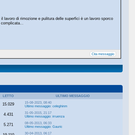
 lavoro di rimozione e pulitura delle superfici è un lavoro sporco
 complicata...
Cita messaggio
LETTO
ULTIMO MESSAGGIO
15-08-2023, 08:40
15.029
Ultimo messaggio
:
celeghinm
31-05-2015, 21:17
4.431
Ultimo messaggio
:
irruenza
08-05-2013, 06:33
5.271
Ultimo messaggio
:
Gauric
30-04-2013, 06:17
19.110