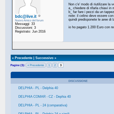
Non c'e' modo di riutilizare la 
a_ chiedere di rifarla chiavi in
b_ far fare i pezzi da un tappezz
note: il celino deve essere con
bdc@live.it
quindi predisponete le aree di 
Nuovo Amico del forum
Messaggi: 33
io ho pagato 1.200 Euro con re
Discussioni: 3
Registrato: Jun 2016
«
Precedente
|
Successivo
»
Pagine (3):
« Precedente
1
2
3
DISCUSSIONE
DELPHIA - PL - Delphia 40
DELPHIA COMAR - CZ - Dephia 40
DELPHIA - PL - 24 (comparativa)
DELPHIA - PL - Delphia 24 e simili....