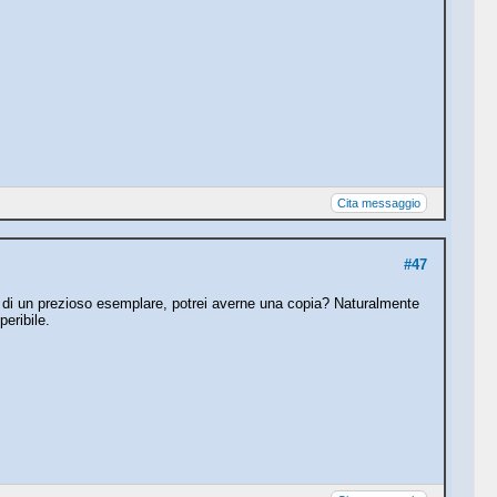
Cita messaggio
#47
 di un prezioso esemplare, potrei averne una copia? Naturalmente
eribile.