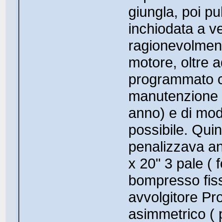
giungla, poi p
inchiodata a v
ragionevolmen
motore, oltre 
programmato con
manutenzione (
anno) e di mod
possibile. Quin
penalizzava an
x 20" 3 pale ( 
bompresso fiss
avvolgitore Pr
asimmetrico ( 