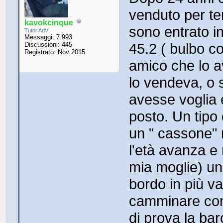
venduto per te
kavokcinque
sono entrato 
Tutor AdV
Messaggi: 7.993
45.2 ( bulbo co
Discussioni: 445
Registrato: Nov 2015
amico che lo a
lo vendeva, o 
avesse voglia 
posto. Un tipo
un " cassone" 
l'età avanza e
mia moglie) un
bordo in più va
camminare con 
di prova la bar