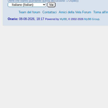
Utenti che stanno guardando questa discussione: 1 Ospite(i)
Team del forum
Contattaci
Amici della Vela Forum
Torna all'i
Orario:
08-08-2026, 18:17
Powered by
MyBB
, © 2002-2026
MyBB Group
.