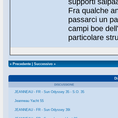
supporti salpa
Fra qualche a
passarci un pa
campi boe dell
particolare st
«
Precedente
|
Successivo
»
Di
DISCUSSIONE
JEANNEAU - FR - Sun Odyssey 35 - S.O. 35
Jeanneau Yacht 55
JEANNEAU - FR - Sun Odyssey 39ì