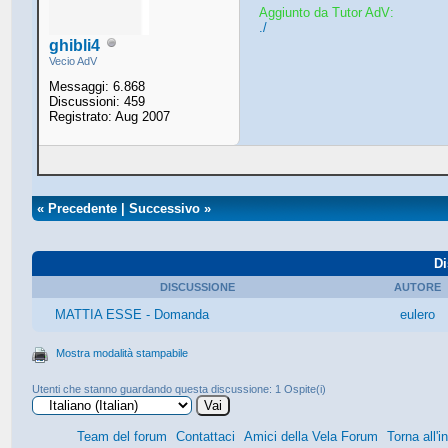
Aggiunto da Tutor AdV:
./
ghibli4
Vecio AdV
Messaggi: 6.868
Discussioni: 459
Registrato: Aug 2007
«
Precedente
|
Successivo
»
Di
DISCUSSIONE
AUTORE
MATTIA ESSE - Domanda
eulero
Mostra modalità stampabile
Utenti che stanno guardando questa discussione: 1 Ospite(i)
Team del forum
Contattaci
Amici della Vela Forum
Torna all'i