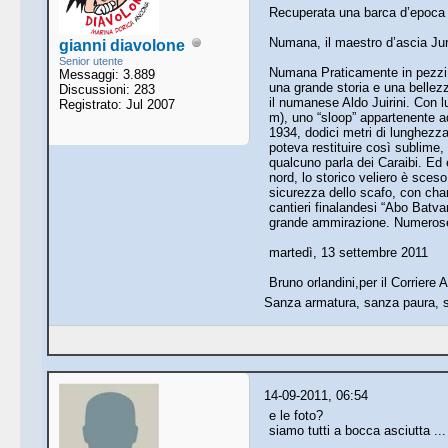
Recuperata una barca d’epoca 
Numana, il maestro d’ascia Jurin
gianni diavolone
Senior utente
Numana Praticamente in pezzi, 
Messaggi: 3.889
una grande storia e una bellezz
Discussioni: 283
il numanese Aldo Juirini. Con lui
Registrato: Jul 2007
m), uno “sloop” appartenente ad
1934, dodici metri di lunghezza,
poteva restituire così sublime, 
qualcuno parla dei Caraibi. Ed 
nord, lo storico veliero è sceso
sicurezza dello scafo, con cham
cantieri finalandesi “Abo Batva
grande ammirazione. Numerose l
martedì, 13 settembre 2011
Bruno orlandini,per il Corriere A
Sanza armatura, sanza paura, s
14-09-2011, 06:54
e le foto?
siamo tutti a bocca asciutta ...