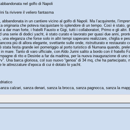
abbandonata nel golfo di Napoli
i fa rivivere il veliero fantasma
abbandonata in un cantiere vicino al golfo di Napoli. Ma l’acquirente, l’impre
a originaria che poteva riacquistare lo splendore di un tempo. Così è stato, gra
 a dar man forte, i fratelli Fausto e Gigi, tutti i collaboratori, Primo e gli altr
 una serie di dodici yacht, è stato curato e lavorato per quasi due anni, pron
 una eleganza che forse solo in altri tempi sapevano realizzare, chiglia e pesc
ancora più di allora elegante, svettante sulle onde, ristrutturato e restaurato 
è stata festa grande ieri pomeriggio al porto turistico di Numana quando, prele
 in mare. Tanto di varo ufficiale, con Aldo Jurini salito a bordo con il fratello
pagne di rito e Desirée a far da madrina, per la nuova inaugurazione di uno sc
rv”. Una barca gloriosa, col suo nuovo “genoa” di 34 mq, che ha partecipato, 
e attrezzature d’epoca di cui è dotato lo yacht.
driatico
anza calzari, sanza denari, sanza la brocca, sanza pagnocca, sanza la mapp