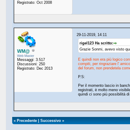
Registrato: Oct 2008
29-11-2019, 14:11
rigel123 Ha scritto:
Grazie Sonmi, avevo visto qu
WM@
Web Master
E quindi non era più logico con
Messaggi: 3.517
compiti, per ringraziare l' amico 
Discussioni: 250
del forum, non prendetela come 
Registrato: Dec 2013
P.S:
Per il momento lascio in banchi
registrati, è molto meno visibi
quindi ci sono più possibilità d
«
Precedente
|
Successivo
»