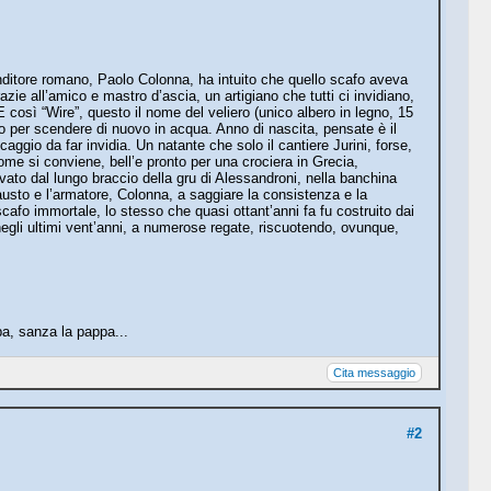
nditore romano, Paolo Colonna, ha intuito che quello scafo aveva
zie all’amico e mastro d’ascia, un artigiano che tutti ci invidiano,
i. E così “Wire”, questo il nome del veliero (unico albero in legno, 15
to per scendere di nuovo in acqua. Anno di nascita, pensate è il
aggio da far invidia. Un natante che solo il cantiere Jurini, forse,
come si conviene, bell’e pronto per una crociera in Grecia,
vato dal lungo braccio della gru di Alessandroni, nella banchina
 Fausto e l’armatore, Colonna, a saggiare la consistenza e la
afo immortale, lo stesso che quasi ottant’anni fa fu costruito dai
negli ultimi vent’anni, a numerose regate, riscuotendo, ovunque,
a, sanza la pappa...
Cita messaggio
#2