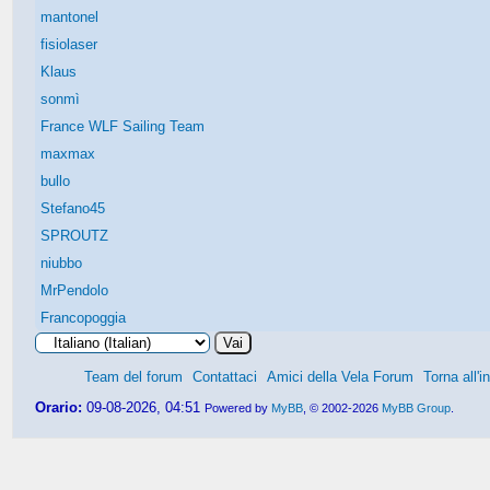
mantonel
fisiolaser
Klaus
sonmì
France WLF Sailing Team
maxmax
bullo
Stefano45
SPROUTZ
niubbo
MrPendolo
Francopoggia
Team del forum
Contattaci
Amici della Vela Forum
Torna all'i
Orario:
09-08-2026, 04:51
Powered by
MyBB
, © 2002-2026
MyBB Group
.