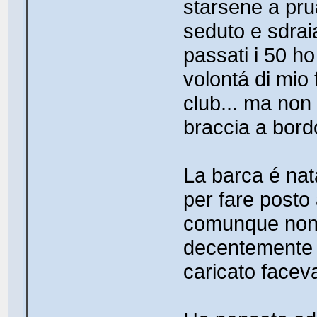
starsene a pr
seduto e sdraia
passati i 50 h
volontá di mio f
club... ma non
braccia a bordo
La barca é nata
per fare posto 
comunque non c
decentemente t
caricato facev