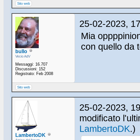
Sito web
25-02-2023, 1
Mia oppppinion
con quello da 
bullo
Vecio AdV
Messaggi: 16.707
Discussioni: 152
Registrato: Feb 2008
Sito web
25-02-2023, 1
modificato l'ul
LambertoDK
.)
LambertoDK
Amico del forum