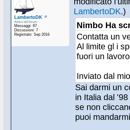
modificato l'ul
LambertoDK
.)
LambertoDK
Amico del forum
Nimbo Ha scr
Messaggi: 87
Discussioni: 7
Contatta un vel
Registrato: Sep 2016
Al limite gl i 
fuori un lavor
Inviato dal m
Sai darmi un c
in Italia dal '
se non clicca
puoi mandarm