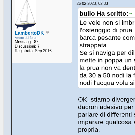
26-02-2023, 02:33
bullo Ha scritto:
Le vele non si imbr
l'osteriggio di pru
LambertoDK
barca pesante come 
Amico del forum
Messaggi: 87
strappata.
Discussioni: 7
Registrato: Sep 2016
Se si naviga per di
mette in poppa un a
la prua non va dent
da 30 a 50 nodi la 
nodi l'acqua vola si 
OK, stiamo divergen
dacron adesivo per
parlare di different
imparare qualcosa a
propria.