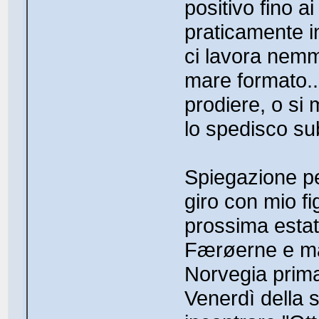
positivo fino ai
praticamente i
ci lavora nemm
mare formato..
prodiere, o si
lo spedisco sub
Spiegazione pe
giro con mio f
prossima estat
Færøerne e mag
Norvegia prima
Venerdì della 