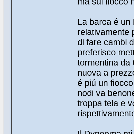
ma sul fiocco 
La barca é un 
relativamente p
di fare cambi d
preferisco met
tormentina da
nuova a prezzo
é piú un fiocco
nodi va benon
troppa tela e v
rispettivament
Il Dyneema mi