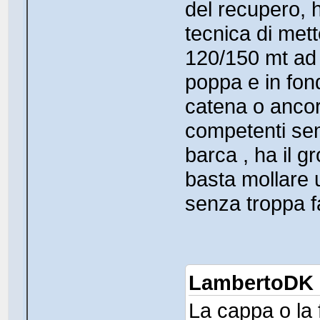
del recupero, h
tecnica di met
120/150 mt ad a
poppa e in fon
catena o ancor
competenti sem
barca , ha il g
basta mollare 
senza troppa f
LambertoDK H
La cappa o la 