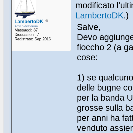
modificato l'ul
LambertoDK
.)
LambertoDK
Salve,
Amico del forum
Messaggi: 87
Devo aggiunger
Discussioni: 7
Registrato: Sep 2016
fioccho 2 (a ga
cose:
1) se qualcuno
delle bugne co
per la banda UV
grosse sulla b
per anni ha fat
venduto assieme