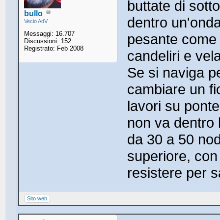
buttate di sotto
bullo
dentro un'ond
Vecio AdV
Messaggi: 16.707
pesante come l
Discussioni: 152
Registrato: Feb 2008
candeliri e vel
Se si naviga p
cambiare un fi
lavori su ponte
non va dentro 
da 30 a 50 nodi
superiore, con 
resistere per sa
Sito web