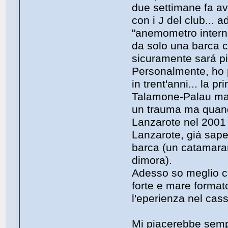
due settimane fa av
con i J del club... 
"anemometro interno
da solo una barca co
sicuramente sará pi
Personalmente, ho p
in trent'anni... la 
Talamone-Palau ma 
un trauma ma quand
Lanzarote nel 2001 
Lanzarote, giá sape
barca (un catamaran
dimora).
Adesso so meglio c
forte e mare format
l'eperienza nel cass
Mi piacerebbe semp