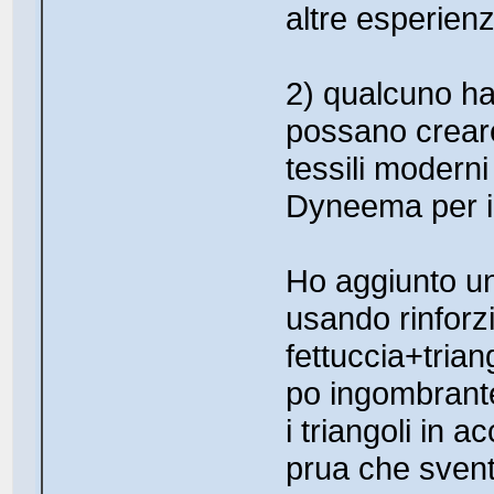
altre esperien
2) qualcuno h
possano creare
tessili moderni
Dyneema per i
Ho aggiunto un
usando rinforzi
fettuccia+triang
po ingombrant
i triangoli in 
prua che svent