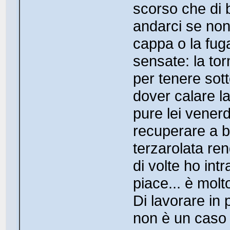
scorso che di
andarci se non
cappa o la fug
sensate: la to
per tenere sott
dover calare l
pure lei vener
recuperare a b
terzarolata re
di volte ho int
piace... è molt
Di lavorare in 
non è un caso 