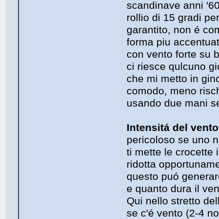
scandinave anni '60
rollio di 15 gradi pe
garantito, non é co
forma piu accentuata
con vento forte su 
ci riesce qulcuno gi
che mi metto in gin
comodo, meno risch
usando due mani se
Intensitá del vento
pericoloso se uno 
ti mette le crocette
ridotta opportunamen
questo puó generare
e quanto dura il ven
Qui nello stretto d
se c'é vento (2-4 n