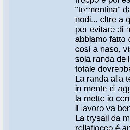
"tormentina" d
nodi... oltre a
per evitare di
abbiamo fatto 
cosí a naso, v
sola randa del
totale dovrebb
La randa alla 
in mente di ag
la metto io co
il lavoro va b
La trysail da m
rollafiocco é 