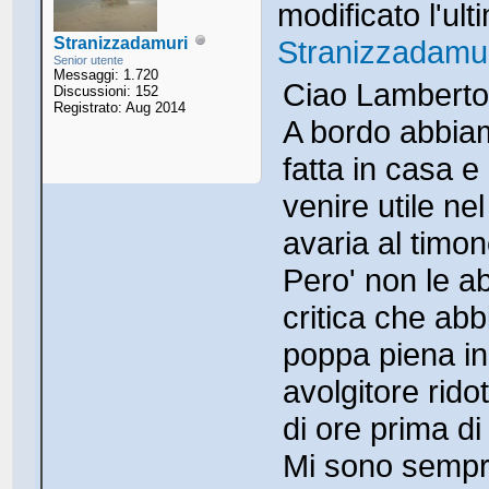
modificato l'ul
Stranizzadamuri
Stranizzadamu
Senior utente
Messaggi: 1.720
Ciao Lambert
Discussioni: 152
Registrato: Aug 2014
A bordo abbia
fatta in casa 
venire utile ne
avaria al timon
Pero' non le a
critica che ab
poppa piena in
avolgitore rido
di ore prima di
Mi sono sempre