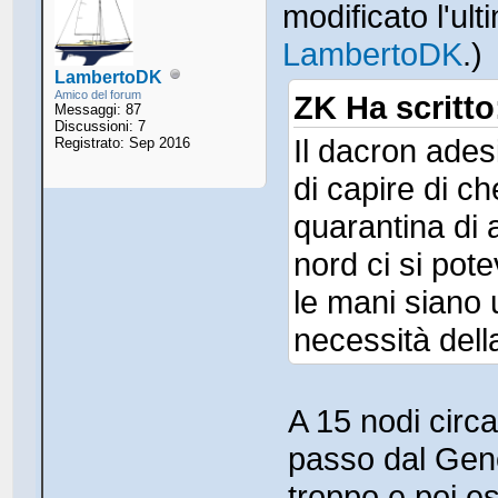
modificato l'ul
LambertoDK
.)
LambertoDK
Amico del forum
ZK Ha scritto
Messaggi: 87
Discussioni: 7
Il dacron ades
Registrato: Sep 2016
di capire di ch
quarantina di 
nord ci si pote
le mani siano 
necessità dell
A 15 nodi circ
passo dal Geno
troppo e poi es