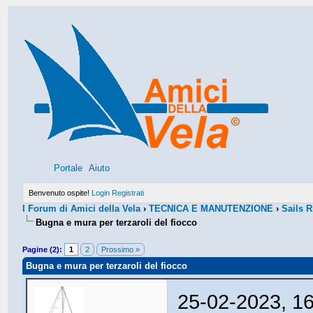
Portale
Aiuto
Benvenuto ospite!
Login
Registrati
I Forum di Amici della Vela
›
TECNICA E MANUTENZIONE
›
Sails 
Bugna e mura per terzaroli del fiocco
Pagine (2):
1
2
Prossimo »
Bugna e mura per terzaroli del fiocco
25-02-2023, 1